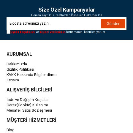
Size Özel Kampanyalar
Hemen Kayıt Ol Fırsatlardan Önce Sen Haberdar Ol!
Gönder
Üyelik koşullarını
ve
kişisel verilerimin
korunmasını kabul ediyorum.
KURUMSAL
Hakkımızda
Gizlilik Politikası
KVKK Hakkında Bilgilendirme
İletişim
ALIŞVERİŞ BİLGİLERİ
İade ve Değişim Koşulları
Çerez(Cookie) Kullanımı
Mesafeli Satış Sözleşmesi
MÜŞTERİ HİZMETLERİ
Blog