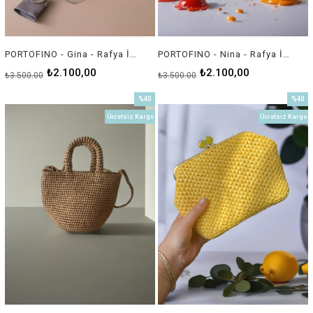
PORTOFINO - Gina - Rafya İp Çanta
PORTOFINO - Nina - Rafya İp Çanta
₺2.100,00
₺2.100,00
₺3.500,00
₺3.500,00
%40
%40
İndirim
İndirim
Ücretsiz Kargo
Ücretsiz Kargo
%40İndirim
%40İnd