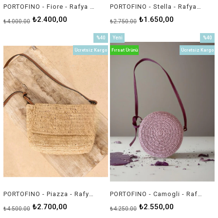
PORTOFINO - Fiore - Rafya İp Çanta
PORTOFINO - Stella - Rafya İp Çanta
₺2.400,00
₺1.650,00
₺4.000,00
₺2.750,00
%40
Yeni
%40
İndirim
Ürün
İndirim
Ücretsiz Kargo
Fırsat Ürünü
Ücretsiz Kargo
%40İndirim
%40İnd
PORTOFINO - Piazza - Rafya İp Çanta
PORTOFINO - Camogli - Rafya İp Çanta
₺2.700,00
₺2.550,00
₺4.500,00
₺4.250,00