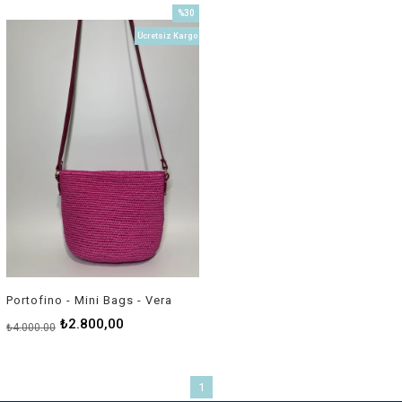
%30
İndirim
Ücretsiz Kargo
%30İndirim
Portofino - Mini Bags - Vera
₺2.800,00
₺4.000,00
1