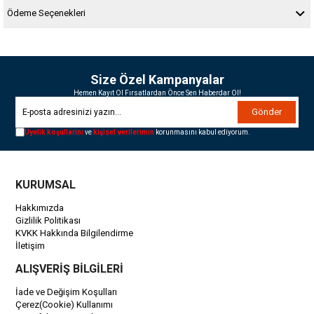
Ödeme Seçenekleri
Size Özel Kampanyalar
Hemen Kayıt Ol Fırsatlardan Önce Sen Haberdar Ol!
Gönder
Üyelik koşullarını
ve
kişisel verilerimin
korunmasını kabul ediyorum.
KURUMSAL
Hakkımızda
Gizlilik Politikası
KVKK Hakkında Bilgilendirme
İletişim
ALIŞVERİŞ BİLGİLERİ
İade ve Değişim Koşulları
Çerez(Cookie) Kullanımı