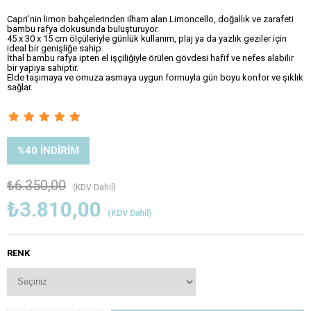
Capri’nin limon bahçelerinden ilham alan Limoncello, doğallık ve zarafeti
bambu rafya dokusunda buluşturuyor.
45 x 30 x 15 cm ölçüleriyle günlük kullanım, plaj ya da yazlık geziler için
ideal bir genişliğe sahip.
İthal bambu rafya ipten el işçiliğiyle örülen gövdesi hafif ve nefes alabilir
bir yapıya sahiptir.
Elde taşımaya ve omuza asmaya uygun formuyla gün boyu konfor ve şıklık
sağlar.
%
40
İNDIRIM
₺6.350,00
(KDV Dahil)
₺3.810,00
(KDV Dahil)
RENK