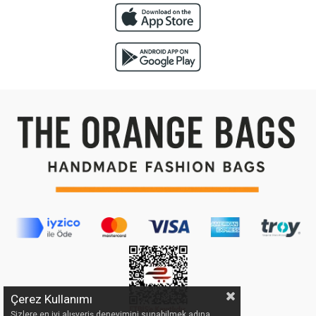
Çerez Kullanımı
Sizlere en iyi alışveriş deneyimini sunabilmek adına