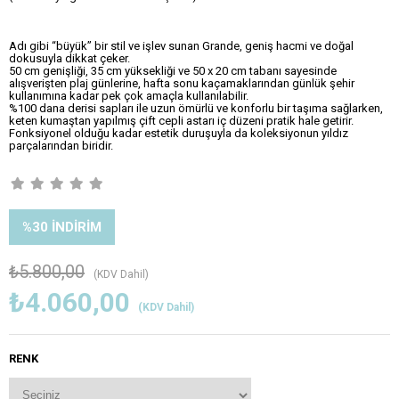
Adı gibi “büyük” bir stil ve işlev sunan Grande, geniş hacmi ve doğal
dokusuyla dikkat çeker.
50 cm genişliği, 35 cm yüksekliği ve 50 x 20 cm tabanı sayesinde
alışverişten plaj günlerine, hafta sonu kaçamaklarından günlük şehir
kullanımına kadar pek çok amaçla kullanılabilir.
%100 dana derisi sapları ile uzun ömürlü ve konforlu bir taşıma sağlarken,
keten kumaştan yapılmış çift cepli astarı iç düzeni pratik hale getirir.
Fonksiyonel olduğu kadar estetik duruşuyla da koleksiyonun yıldız
parçalarından biridir.
%
30
İNDIRIM
₺5.800,00
(KDV Dahil)
₺4.060,00
(KDV Dahil)
RENK