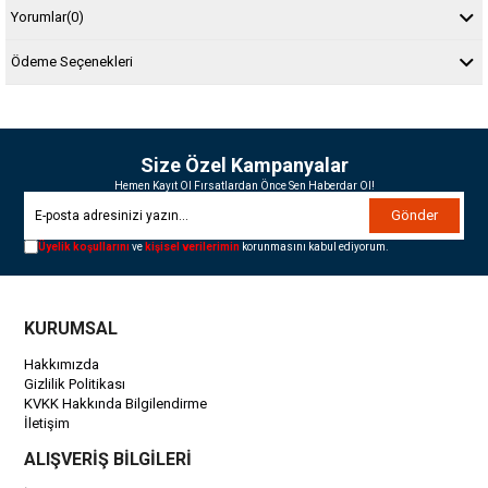
Yorumlar
(0)
Ödeme Seçenekleri
Size Özel Kampanyalar
Hemen Kayıt Ol Fırsatlardan Önce Sen Haberdar Ol!
Gönder
Üyelik koşullarını
ve
kişisel verilerimin
korunmasını kabul ediyorum.
KURUMSAL
Hakkımızda
Gizlilik Politikası
KVKK Hakkında Bilgilendirme
İletişim
ALIŞVERİŞ BİLGİLERİ